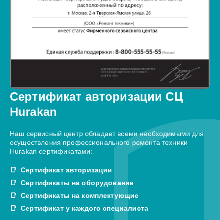
Сертификат авторизации СЦ
Hurakan
Наш сервисный центр обладает всеми необходимыми для
осуществления профессионального ремонта техники
Hurakan сертификатами:
Сертификат авторизации
Сертификаты на оборудование
Сертификаты на комплектующие
Сертификат у каждого специалиста