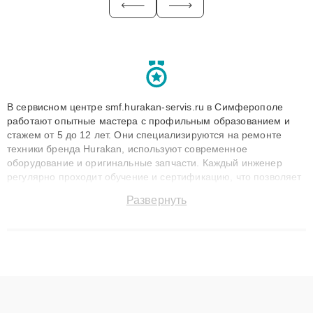
В сервисном центре smf.hurakan-servis.ru в Симферополе
работают опытные мастера с профильным образованием и
стажем от 5 до 12 лет. Они специализируются на ремонте
техники бренда Hurakan, используют современное
оборудование и оригинальные запчасти. Каждый инженер
регулярно проходит обучение и сертификацию, что позволяет
быстро и точноdiagnostikировать поломки и восстанавливать
Развернуть
технику с сохранением гарантии до 3 лет. Наши мастера
решают сложные случаи: от замены матриц и материнских
плат до ремонта после залития и восстановления данных.
Благодаря высокой квалификации и ответственному подходу
клиенты получают быстрый, качественный ремонт и понятные
объяснения по результатам диагностики.