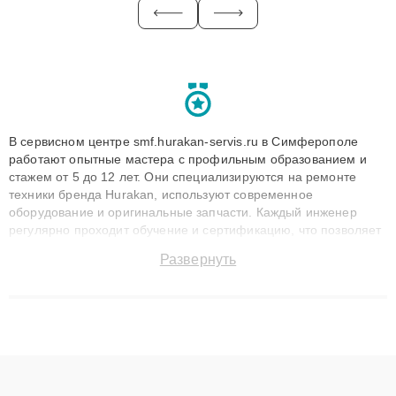
В сервисном центре smf.hurakan-servis.ru в Симферополе
работают опытные мастера с профильным образованием и
стажем от 5 до 12 лет. Они специализируются на ремонте
техники бренда Hurakan, используют современное
оборудование и оригинальные запчасти. Каждый инженер
регулярно проходит обучение и сертификацию, что позволяет
быстро и точноdiagnostikировать поломки и восстанавливать
Развернуть
технику с сохранением гарантии до 3 лет. Наши мастера
решают сложные случаи: от замены матриц и материнских
плат до ремонта после залития и восстановления данных.
Благодаря высокой квалификации и ответственному подходу
клиенты получают быстрый, качественный ремонт и понятные
объяснения по результатам диагностики.