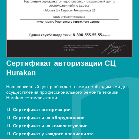
Сертификат авторизации СЦ
Hurakan
Наш сервисный центр обладает всеми необходимыми для
осуществления профессионального ремонта техники
Hurakan сертификатами:
Сертификат авторизации
Сертификаты на оборудование
Сертификаты на комплектующие
Сертификат у каждого специалиста