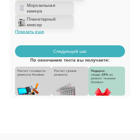
Морозильная
камера
Планетарный
миксер
Показать еще
Следующий шаг
По окончанию теста вы получаете:
Расчет стоимости
Расчет сроков
Подарок:
ремонта Hurakan
ремонта
скидку
25%
на
ремонт техники
Hurakan