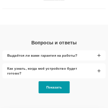
решают сложные случаи: от замены матриц и материнских
плат до ремонта после залития и восстановления данных.
Благодаря высокой квалификации и ответственному подходу
клиенты получают быстрый, качественный ремонт и понятные
объяснения по результатам диагностики.
Вопросы и ответы
+
Выдаётся ли вами гарантия на работы?
Как узнать, когда моё устройство будет
+
готово?
Показать