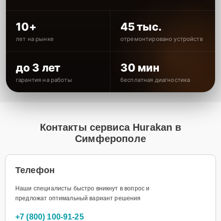
10+
45 тыс.
лет на рынке
отремонтировано устройств
до 3 лет
30 мин
гарантия на работы
бесплатная диагностика
Контакты сервиса Hurakan в
Симферополе
Телефон
Наши специалисты быстро вникнут в вопрос и
предложат оптимальный вариант решения
+7 (800) 100-91-25