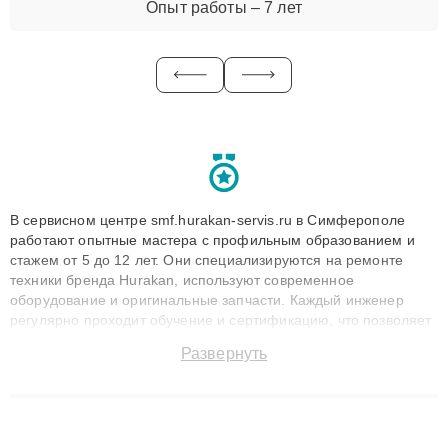
Опыт работы – 7 лет
В сервисном центре smf.hurakan-servis.ru в Симферополе
работают опытные мастера с профильным образованием и
стажем от 5 до 12 лет. Они специализируются на ремонте
техники бренда Hurakan, используют современное
оборудование и оригинальные запчасти. Каждый инженер
регулярно проходит обучение и сертификацию, что позволяет
быстро и точноdiagnostikировать поломки и восстанавливать
Развернуть
технику с сохранением гарантии до 3 лет. Наши мастера
решают сложные случаи: от замены матриц и материнских
плат до ремонта после залития и восстановления данных.
Благодаря высокой квалификации и ответственному подходу
клиенты получают быстрый, качественный ремонт и понятные