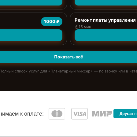
Ремонт платы управления
1000 ₽
15 мин
Показать всё
Полный список услуг для «
Планетарный миксер
» — по звонку или в чат
имаем к оплате:
Другая 