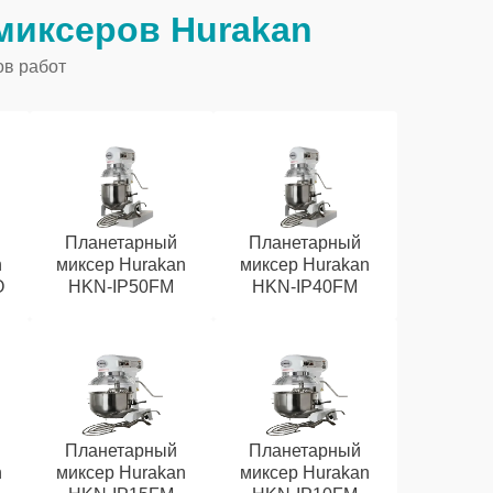
миксеров Hurakan
ов работ
Планетарный
Планетарный
n
миксер Hurakan
миксер Hurakan
O
HKN-IP50FM
HKN-IP40FM
Планетарный
Планетарный
n
миксер Hurakan
миксер Hurakan