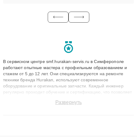
В сервисном центре smf.hurakan-servis.ru в Симферополе
работают опытные мастера с профильным образованием и
стажем от 5 до 12 лет. Они специализируются на ремонте
техники бренда Hurakan, используют современное
оборудование и оригинальные запчасти. Каждый инженер
регулярно проходит обучение и сертификацию, что позволяет
быстро и точноdiagnostikировать поломки и восстанавливать
Развернуть
технику с сохранением гарантии до 3 лет. Наши мастера
решают сложные случаи: от замены матриц и материнских
плат до ремонта после залития и восстановления данных.
Благодаря высокой квалификации и ответственному подходу
клиенты получают быстрый, качественный ремонт и понятные
объяснения по результатам диагностики.