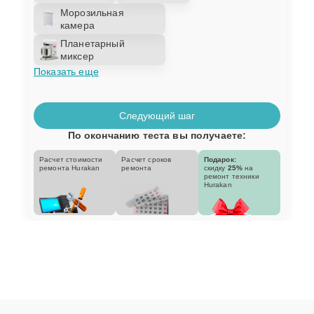
Морозильная
камера
Планетарный
миксер
Показать еще
Следующий шаг
По окончанию теста вы получаете:
Расчет стоимости
Расчет сроков
Подарок:
ремонта Hurakan
ремонта
скидку
25%
на
ремонт техники
Hurakan