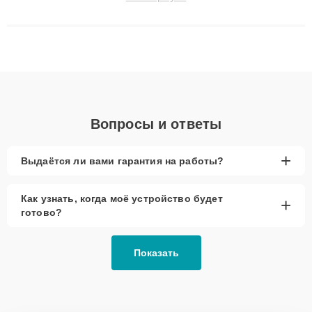
технику с сохранением гарантии до 3 лет. Наши мастера
решают сложные случаи: от замены матриц и материнских
плат до ремонта после залития и восстановления данных.
Благодаря высокой квалификации и ответственному подходу
клиенты получают быстрый, качественный ремонт и понятные
объяснения по результатам диагностики.
Вопросы и ответы
+
Выдаётся ли вами гарантия на работы?
Как узнать, когда моё устройство будет
+
готово?
Показать