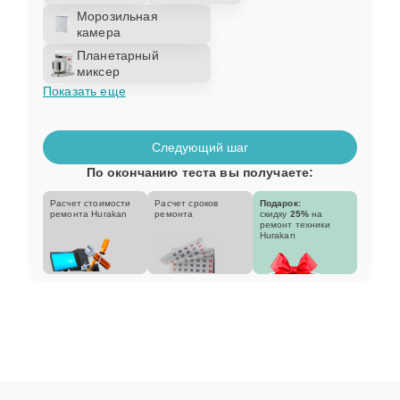
Морозильная
камера
Планетарный
миксер
Показать еще
Следующий шаг
По окончанию теста вы получаете:
Расчет стоимости
Расчет сроков
Подарок:
ремонта Hurakan
ремонта
скидку
25%
на
ремонт техники
Hurakan