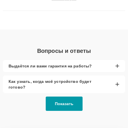
технику с сохранением гарантии до 3 лет. Наши мастера
решают сложные случаи: от замены матриц и материнских
плат до ремонта после залития и восстановления данных.
Благодаря высокой квалификации и ответственному подходу
клиенты получают быстрый, качественный ремонт и понятные
объяснения по результатам диагностики.
Вопросы и ответы
+
Выдаётся ли вами гарантия на работы?
Как узнать, когда моё устройство будет
+
готово?
Показать