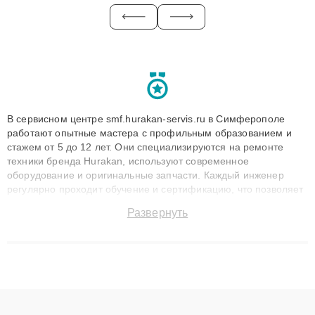
В сервисном центре smf.hurakan-servis.ru в Симферополе
работают опытные мастера с профильным образованием и
стажем от 5 до 12 лет. Они специализируются на ремонте
техники бренда Hurakan, используют современное
оборудование и оригинальные запчасти. Каждый инженер
регулярно проходит обучение и сертификацию, что позволяет
быстро и точноdiagnostikировать поломки и восстанавливать
Развернуть
технику с сохранением гарантии до 3 лет. Наши мастера
решают сложные случаи: от замены матриц и материнских
плат до ремонта после залития и восстановления данных.
Благодаря высокой квалификации и ответственному подходу
клиенты получают быстрый, качественный ремонт и понятные
объяснения по результатам диагностики.