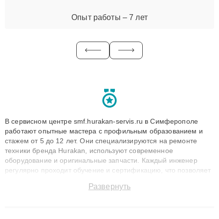
Опыт работы – 7 лет
В сервисном центре smf.hurakan-servis.ru в Симферополе
работают опытные мастера с профильным образованием и
стажем от 5 до 12 лет. Они специализируются на ремонте
техники бренда Hurakan, используют современное
оборудование и оригинальные запчасти. Каждый инженер
регулярно проходит обучение и сертификацию, что позволяет
быстро и точноdiagnostikировать поломки и восстанавливать
Развернуть
технику с сохранением гарантии до 3 лет. Наши мастера
решают сложные случаи: от замены матриц и материнских
плат до ремонта после залития и восстановления данных.
Благодаря высокой квалификации и ответственному подходу