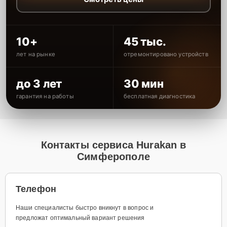
10+
45 тыс.
лет на рынке
отремонтировано устройств
до 3 лет
30 мин
гарантия на работы
бесплатная диагностика
Контакты сервиса Hurakan в
Симферополе
Телефон
Наши специалисты быстро вникнут в вопрос и
предложат оптимальный вариант решения