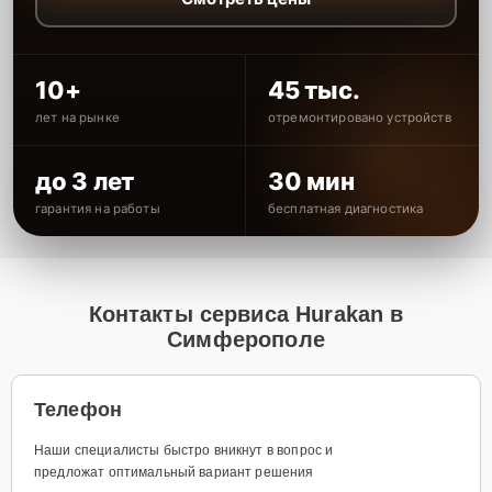
10+
45 тыс.
лет на рынке
отремонтировано устройств
до 3 лет
30 мин
гарантия на работы
бесплатная диагностика
Контакты сервиса Hurakan в
Симферополе
Телефон
Наши специалисты быстро вникнут в вопрос и
предложат оптимальный вариант решения