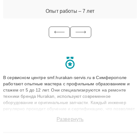
Опыт работы – 7 лет
В сервисном центре smf.hurakan-servis.ru в Симферополе
работают опытные мастера с профильным образованием и
стажем от 5 до 12 лет. Они специализируются на ремонте
техники бренда Hurakan, используют современное
оборудование и оригинальные запчасти. Каждый инженер
регулярно проходит обучение и сертификацию, что позволяет
быстро и точноdiagnostikировать поломки и восстанавливать
Развернуть
технику с сохранением гарантии до 3 лет. Наши мастера
решают сложные случаи: от замены матриц и материнских
плат до ремонта после залития и восстановления данных.
Благодаря высокой квалификации и ответственному подходу